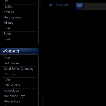
Hra
první
|
poslední
Hudba
Komiks
Merchandise
Military
Sci-fi
Sport
Svět
Alter
Dark Horse
Good Smile Company
Hot Toys
InArt
Iron Studios
Kotobukiya
McFarlane Toys
Mezco Toyz