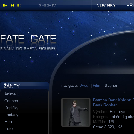
Obchod
Archiv
Novinky
Předob
Figurky a sošky | Fate Gate
navigace:
Úvod
|
Film
| Batman
Anime
Batman Dark Knight: 
Cartoon
Bank Robber
Doplňky
Výrobce:
Hot Toys
Fantasy
Kategorie:
akční figurk
Film
Měřítko:
1/6
Cena:
8 520,- Kč
Horor