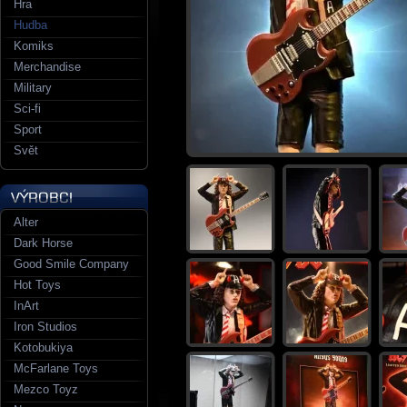
Hra
Hudba
Komiks
Merchandise
Military
Sci-fi
Sport
Svět
Alter
Dark Horse
Good Smile Company
Hot Toys
InArt
Iron Studios
Kotobukiya
McFarlane Toys
Mezco Toyz