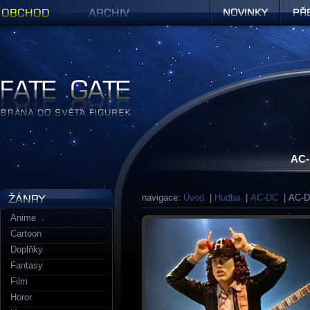
Obchod
Archiv
Novinky
Předob
Figurky a sošky | Fate Gate
AC-
navigace:
Úvod
|
Hudba
|
AC-DC
| AC-D
Anime
Cartoon
Doplňky
Fantasy
Film
Horor