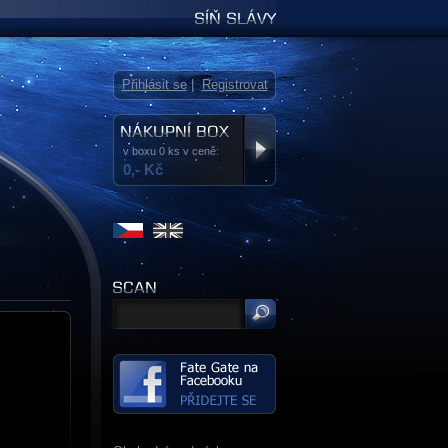
Síň slávy
Přihlásit se
|
Registrovat
v boxu 0 ks v ceně:
0,- Kč