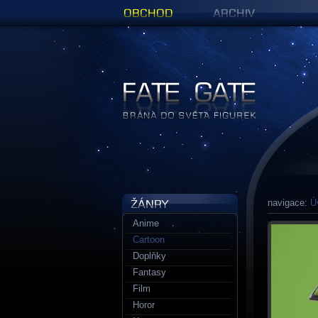
Obchod
Archiv
Figurky a sošky | Fate Gate
navigace:
Ú
Anime
Cartoon
Doplňky
Fantasy
Film
Horor