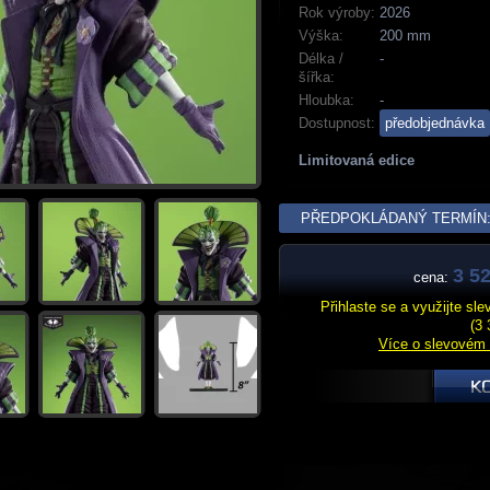
Rok výroby:
2026
Výška:
200 mm
Délka /
-
šířka:
Hloubka:
-
Dostupnost:
předobjednávka
Limitovaná edice
PŘEDPOKLÁDANÝ TERMÍN: 
3 52
cena:
Přihlaste se a využijte sl
(3 
Více o slevovém