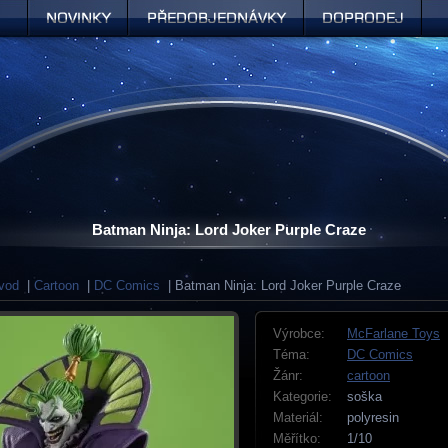
Novinky
Předobjednávky
Doprodej
Batman Ninja: Lord Joker Purple Craze
vod
|
Cartoon
|
DC Comics
| Batman Ninja: Lord Joker Purple Craze
Výrobce:
McFarlane Toys
Téma:
DC Comics
Žánr:
cartoon
Kategorie:
soška
Materiál:
polyresin
Měřítko:
1/10