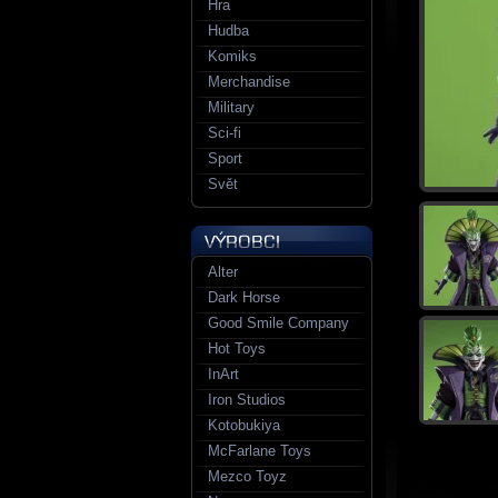
Hra
Hudba
Komiks
Merchandise
Military
Sci-fi
Sport
Svět
Alter
Dark Horse
Good Smile Company
Hot Toys
InArt
Iron Studios
Kotobukiya
McFarlane Toys
Mezco Toyz