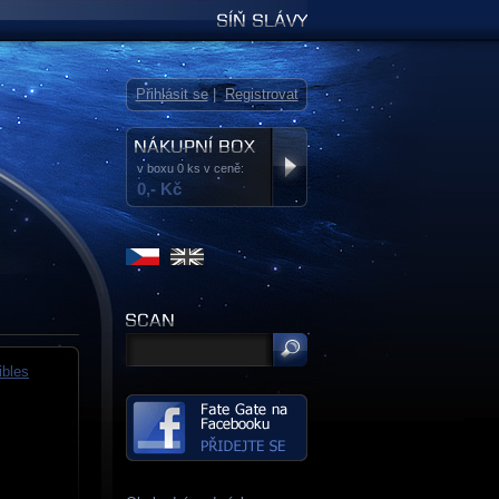
Síň slávy
Přihlásit se
|
Registrovat
v boxu 0 ks v ceně:
0,- Kč
ibles