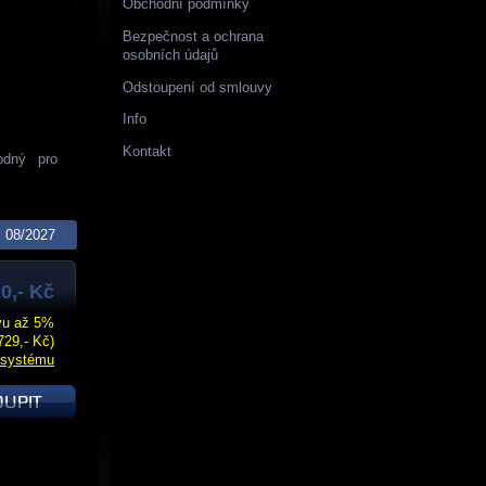
Obchodní podmínky
Bezpečnost a ochrana
osobních údajů
Odstoupení od smlouvy
Info
Kontakt
odný pro
08/2027
0,- Kč
evu až 5%
729,- Kč)
 systému