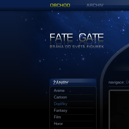
Obchod
Archiv
Figurky a sošky | Fate Gate
navigace:
Ú
Anime
Cartoon
Doplňky
Fantasy
Film
Horor