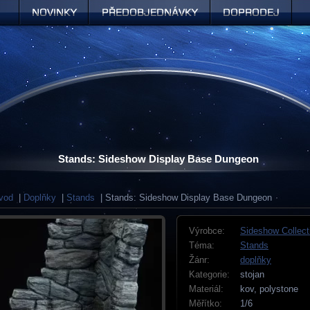
Novinky
Předobjednávky
Doprodej
Stands: Sideshow Display Base Dungeon
vod
|
Doplňky
|
Stands
| Stands: Sideshow Display Base Dungeon
Výrobce:
Sideshow Collect
Téma:
Stands
Žánr:
doplňky
Kategorie:
stojan
Materiál:
kov, polystone
Měřítko:
1/6