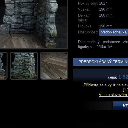
Rok výroby:
2027
Výška:
290 mm
Délka /
200 mm
šířka:
Hloubka:
190 mm
Dostupnost:
předobjednávka
Dioramatický podstavec vh
figurky v měřítku 1/6.
PŘEDPOKLÁDANÝ TERMÍN: 
1 82
cena:
Přihlaste se a využijte sl
(1 
Více o slevovém