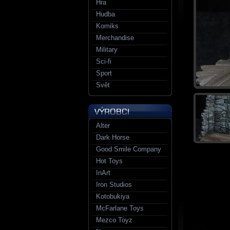
Hra
Hudba
Komiks
Merchandise
Military
Sci-fi
Sport
Svět
Alter
Dark Horse
Good Smile Company
Hot Toys
InArt
Iron Studios
Kotobukiya
McFarlane Toys
Mezco Toyz