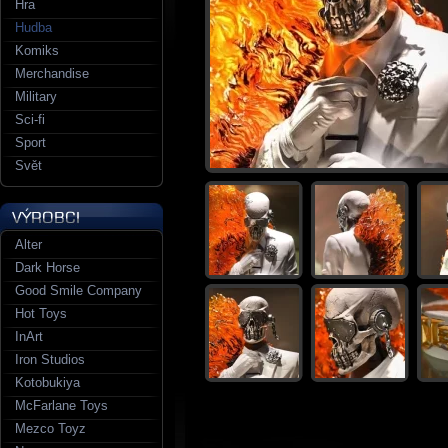
Hra
Hudba
Komiks
Merchandise
Military
Sci-fi
Sport
Svět
Alter
Dark Horse
Good Smile Company
Hot Toys
InArt
Iron Studios
Kotobukiya
McFarlane Toys
Mezco Toyz