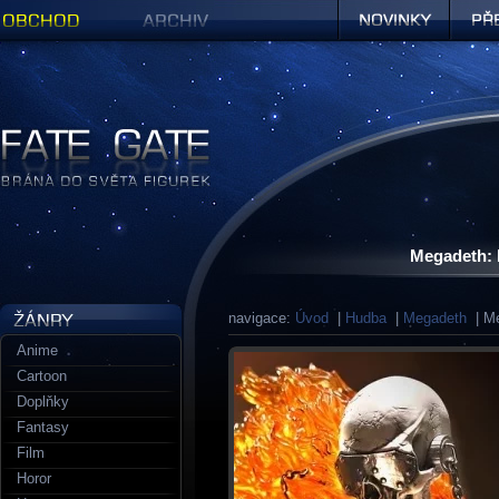
Obchod
Archiv
Novinky
Předob
Figurky a sošky | Fate Gate
Megadeth: 
navigace:
Úvod
|
Hudba
|
Megadeth
| Me
Anime
Cartoon
Doplňky
Fantasy
Film
Horor