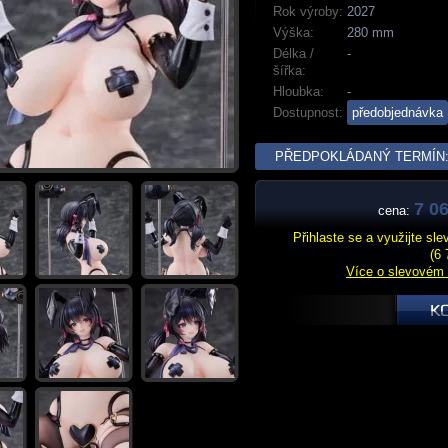
Rok výroby:
2027
Výška:
280 mm
Délka /
-
šířka:
Hloubka:
-
Dostupnost:
předobjednávka
PŘEDPOKLÁDANÝ TERMÍN: 
7 06
cena:
Přihlaste se a využijte sl
(6 
Více o slevovém