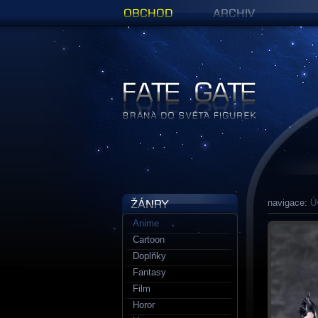
Obchod
Archiv
Figurky a sošky | Fate Gate
navigace:
Ú
Anime
Cartoon
Doplňky
Fantasy
Film
Horor