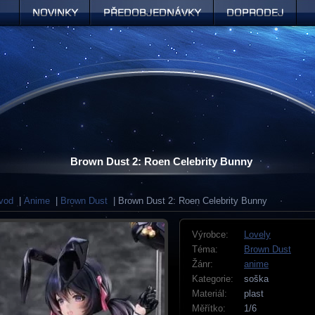
Novinky
Předobjednávky
Doprodej
Brown Dust 2: Roen Celebrity Bunny
vod
|
Anime
|
Brown Dust
| Brown Dust 2: Roen Celebrity Bunny
Výrobce:
Lovely
Téma:
Brown Dust
Žánr:
anime
Kategorie:
soška
Materiál:
plast
Měřítko:
1/6