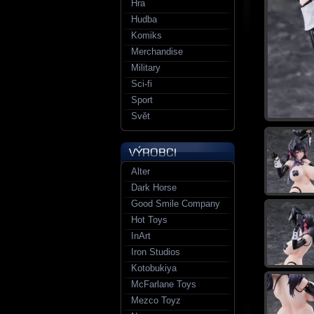
Hra
Hudba
Komiks
Merchandise
Military
Sci-fi
Sport
Svět
Alter
Dark Horse
Good Smile Company
Hot Toys
InArt
Iron Studios
Kotobukiya
McFarlane Toys
Mezco Toyz