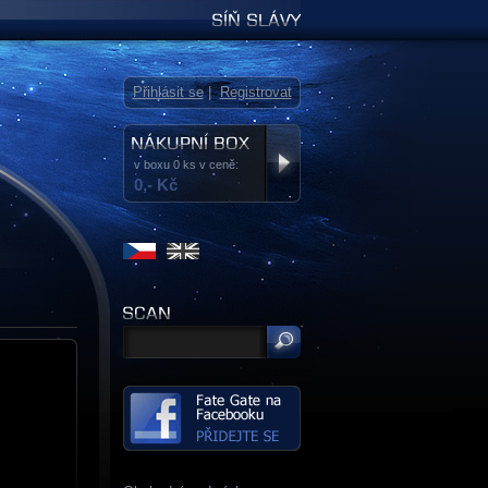
Síň slávy
Přihlásit se
|
Registrovat
v boxu 0 ks v ceně:
0,- Kč