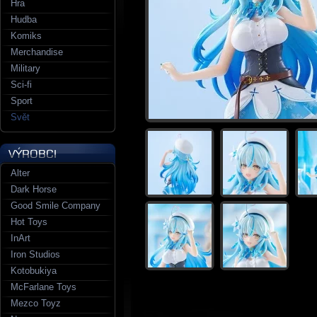
Hra
Hudba
Komiks
Merchandise
Military
Sci-fi
Sport
Svět
Alter
Dark Horse
Good Smile Company
Hot Toys
InArt
Iron Studios
Kotobukiya
McFarlane Toys
Mezco Toyz