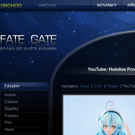
Obchod
Archiv
Novinky
Předob
Figurky a sošky | Fate Gate
YouTube: Hololive Pr
navigace:
Úvod
|
Svět
|
People
| YouTub
Anime
Cartoon
Doplňky
Fantasy
Film
Horor