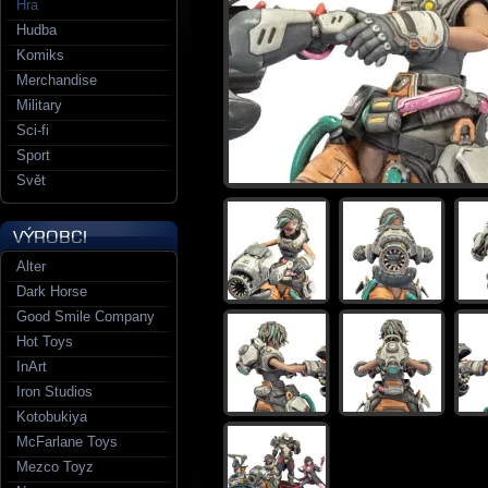
Hra
Hudba
Komiks
Merchandise
Military
Sci-fi
Sport
Svět
Alter
Dark Horse
Good Smile Company
Hot Toys
InArt
Iron Studios
Kotobukiya
McFarlane Toys
Mezco Toyz