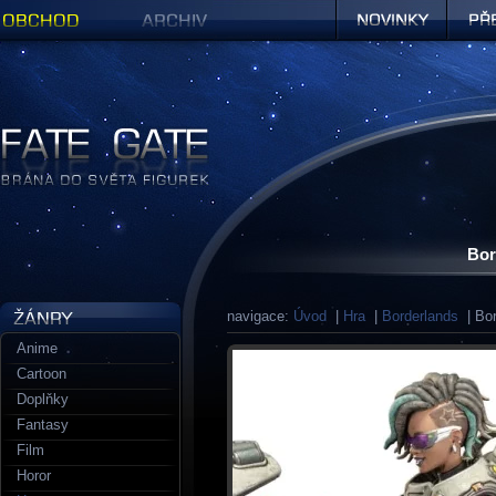
Obchod
Archiv
Novinky
Předob
Figurky a sošky | Fate Gate
Bor
navigace:
Úvod
|
Hra
|
Borderlands
| Bor
Anime
Cartoon
Doplňky
Fantasy
Film
Horor