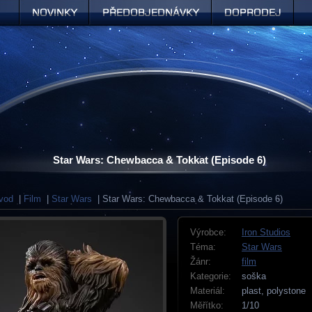
Novinky
Předobjednávky
Doprodej
Star Wars: Chewbacca & Tokkat (Episode 6)
vod
|
Film
|
Star Wars
| Star Wars: Chewbacca & Tokkat (Episode 6)
Výrobce:
Iron Studios
Téma:
Star Wars
Žánr:
film
Kategorie:
soška
Materiál:
plast, polystone
Měřítko:
1/10