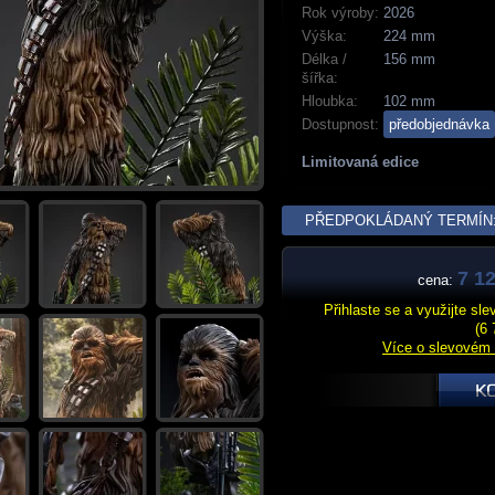
Rok výroby:
2026
Výška:
224 mm
Délka /
156 mm
šířka:
Hloubka:
102 mm
Dostupnost:
předobjednávka
Limitovaná edice
PŘEDPOKLÁDANÝ TERMÍN: 
7 12
cena:
Přihlaste se a využijte sl
(6 
Více o slevovém