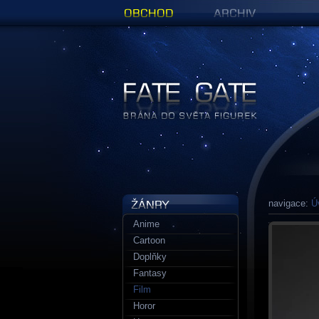
Obchod
Archiv
Figurky a sošky | Fate Gate
navigace:
Ú
Anime
Cartoon
Doplňky
Fantasy
Film
Horor