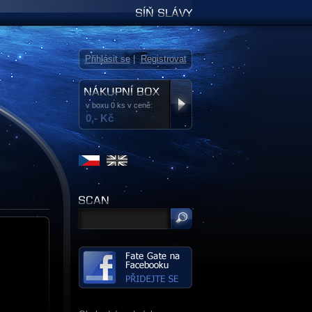
Síň slávy
Přihlásit se
|
Registrovat
v boxu 0 ks v ceně:
0,- Kč