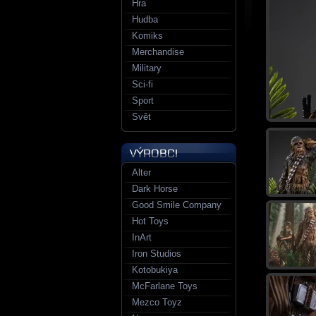
Hra
Hudba
Komiks
Merchandise
Military
Sci-fi
Sport
Svět
Alter
Dark Horse
Good Smile Company
Hot Toys
InArt
Iron Studios
Kotobukiya
McFarlane Toys
Mezco Toyz