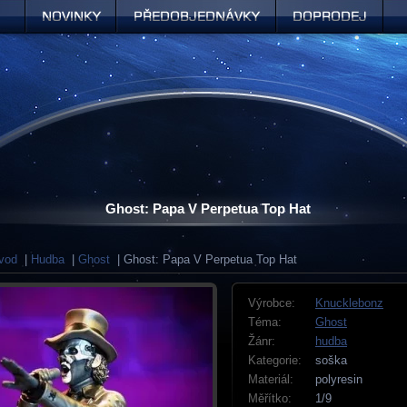
Novinky
Předobjednávky
Doprodej
Ghost: Papa V Perpetua Top Hat
vod
|
Hudba
|
Ghost
| Ghost: Papa V Perpetua Top Hat
Výrobce:
Knucklebonz
Téma:
Ghost
Žánr:
hudba
Kategorie:
soška
Materiál:
polyresin
Měřítko:
1/9