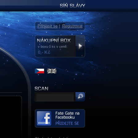
Síň slávy
Přihlásit se
|
Registrovat
v boxu 0 ks v ceně:
0,- Kč