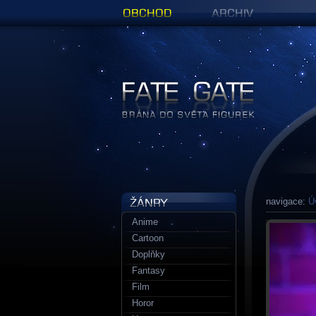
Obchod
Archiv
Figurky a sošky | Fate Gate
navigace:
Ú
Anime
Cartoon
Doplňky
Fantasy
Film
Horor