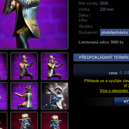
Rok výroby:
2026
Výška:
220 mm
Délka /
-
šířka:
Hloubka:
-
Dostupnost:
předobjednávka
Limitovaná edice 3000 ks
PŘEDPOKLÁDANÝ TERMÍN: 
4 44
cena:
Přihlaste se a využijte sl
(4 
Více o slevovém