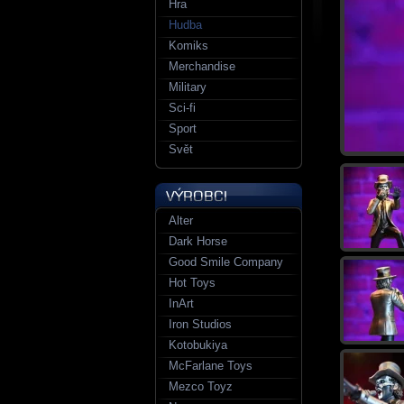
Hra
Hudba
Komiks
Merchandise
Military
Sci-fi
Sport
Svět
Alter
Dark Horse
Good Smile Company
Hot Toys
InArt
Iron Studios
Kotobukiya
McFarlane Toys
Mezco Toyz