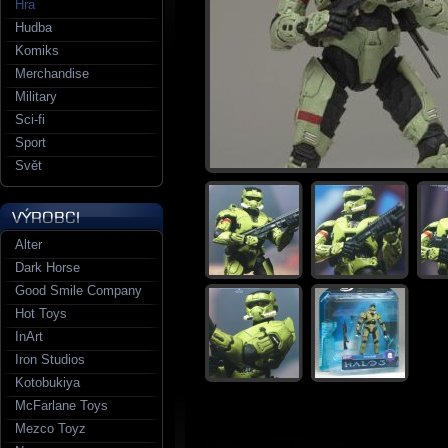
Hra
Hudba
Komiks
Merchandise
Military
Sci-fi
Sport
Svět
Alter
Dark Horse
Good Smile Company
Hot Toys
InArt
Iron Studios
Kotobukiya
McFarlane Toys
Mezco Toyz