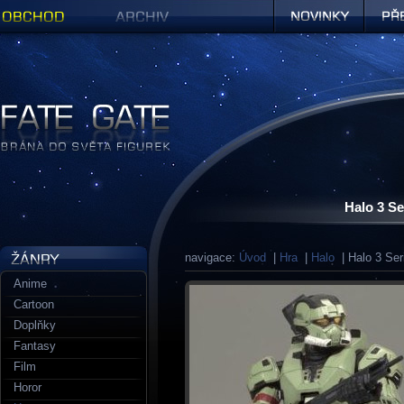
Obchod
Archiv
Novinky
Předob
Figurky a sošky | Fate Gate
Halo 3 Se
navigace:
Úvod
|
Hra
|
Halo
| Halo 3 Ser
Anime
Cartoon
Doplňky
Fantasy
Film
Horor