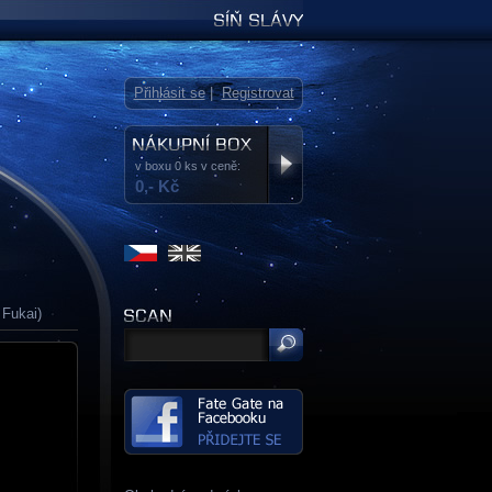
Síň slávy
Přihlásit se
|
Registrovat
v boxu 0 ks v ceně:
0,- Kč
 Fukai)