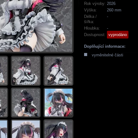
Rok výroby:
2026
Výška:
260 mm
Délka /
-
šířka:
Hloubka:
-
Dostupnost:
vyprodáno
Doplňující informace:
vyměnitelné části