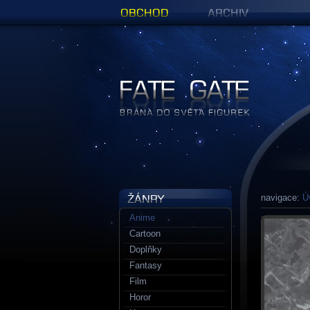
Obchod
Archiv
Figurky a sošky | Fate Gate
navigace:
Ú
Anime
Cartoon
Doplňky
Fantasy
Film
Horor