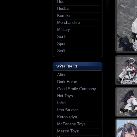
Hra
Hudba
Komiks
Merchandise
Military
Sci-fi
Sport
Svět
Alter
Dark Horse
Good Smile Company
Hot Toys
InArt
Iron Studios
Kotobukiya
McFarlane Toys
Mezco Toyz