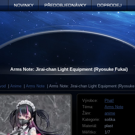
Novinky
Předobjednávky
Doprodej
Arms Note: Jirai-chan Light Equipment (Ryosuke Fukai)
vod
|
Anime
|
Arms Note
| Arms Note: Jirai-chan Light Equipment (Ryosuke
Výrobce:
Phat!
Téma:
Arms Note
Žánr:
anime
Kategorie:
soška
Materiál:
plast
Měřítko:
1/7