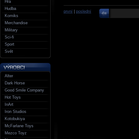
Hra
Hudba
první
|
poslední
Komiks
Merchandise
Military
Sci-fi
Sport
Svět
Alter
Dark Horse
Good Smile Company
Hot Toys
InArt
Iron Studios
Kotobukiya
McFarlane Toys
Mezco Toyz