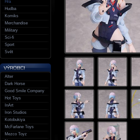
Hra
Hudba
Komiks
Merchandise
Military
Sci-fi
Sport
Svět
Alter
Dark Horse
Good Smile Company
Hot Toys
InArt
Iron Studios
Kotobukiya
McFarlane Toys
Mezco Toyz