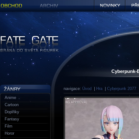
Obchod
Archiv
Novinky
Předob
Figurky a sošky | Fate Gate
Cyberpunk-
navigace:
Úvod
|
Hra
|
Cyberpunk 2077
|
Anime
Cartoon
Doplňky
Fantasy
Film
Horor