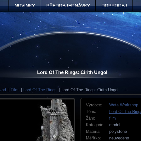
Novinky
Předobjednávky
Doprodej
Lord Of The Rings: Cirith Ungol
vod
|
Film
|
Lord Of The Rings
| Lord Of The Rings: Cirith Ungol
Výrobce:
Weta Workshop
Téma:
Lord Of The Ring
Žánr:
film
Kategorie:
model
Materiál:
polystone
Měřítko:
neuvedeno