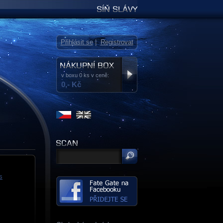
Síň slávy
Přihlásit se
|
Registrovat
v boxu 0 ks v ceně:
0,- Kč
s