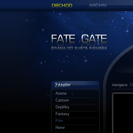
Obchod
Archiv
Figurky a sošky | Fate Gate
navigace:
Ú
Anime
Cartoon
Doplňky
Fantasy
Film
Horor