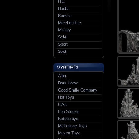
Hra
Hudba
Komiks
Merchandise
Military
Sci-fi
Sport
Svět
Alter
Dark Horse
Good Smile Company
Hot Toys
InArt
Iron Studios
Kotobukiya
McFarlane Toys
Mezco Toyz