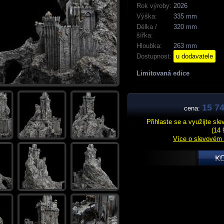
Rok výroby:
2026
Výška:
335 mm
Délka /
320 mm
šířka:
Hloubka:
263 mm
Dostupnost:
u dodavatele
Limitovaná edice
15 74
cena:
Přihlaste se a využijte sl
(14 
Více o slevovém