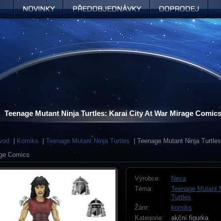
Novinky
Předobjednávky
Doprodej
Teenage Mutant Ninja Turtles: Karai City At War Mirage Comic
vod
|
Komiks
|
Teenage Mutant Ninja Turtles
| Teenage Mutant Ninja Turtles:
age Comics
Výrobce:
Neca
Téma:
Teenage Mutant N
Turtles
Žánr:
komiks
Kategorie:
akční figurka