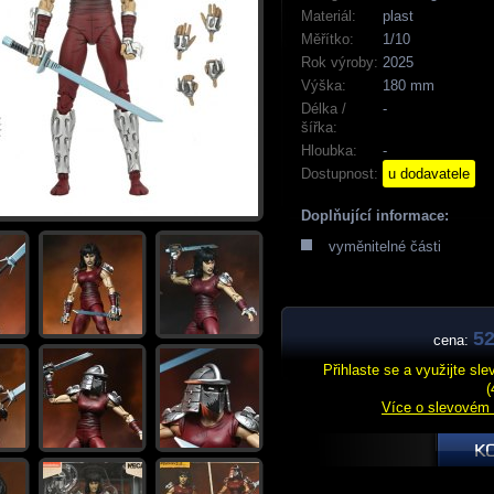
Materiál:
plast
Měřítko:
1/10
Rok výroby:
2025
Výška:
180 mm
Délka /
-
šířka:
Hloubka:
-
Dostupnost:
u dodavatele
Doplňující informace:
vyměnitelné části
52
cena:
Přihlaste se a využijte sl
(
Více o slevovém