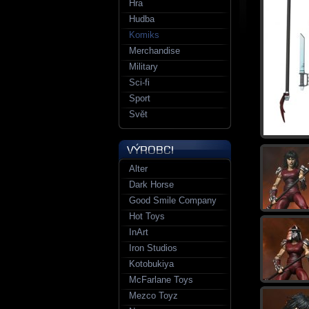
Hra
Hudba
Komiks
Merchandise
Military
Sci-fi
Sport
Svět
Alter
Dark Horse
Good Smile Company
Hot Toys
InArt
Iron Studios
Kotobukiya
McFarlane Toys
Mezco Toyz