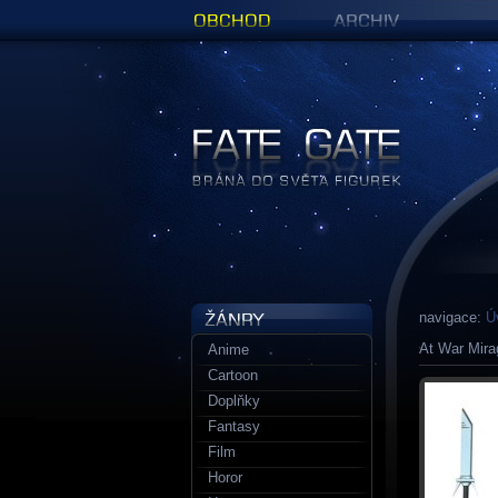
Obchod
Archiv
Figurky a sošky | Fate Gate
navigace:
Ú
At War Mir
Anime
Cartoon
Doplňky
Fantasy
Film
Horor