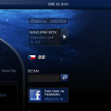
Síň slávy
Přihlásit se
|
Registrovat
v boxu 0 ks v ceně:
0,- Kč
s
 Karai City
inja