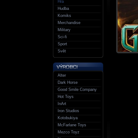
Hra
Hudba
Komiks
Merchandise
Military
Sci-fi
Sport
Svět
Alter
Dark Horse
Good Smile Company
Hot Toys
InArt
Iron Studios
Kotobukiya
McFarlane Toys
Mezco Toyz