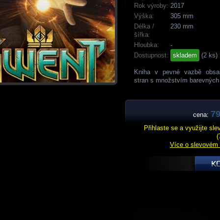
Rok výroby:
2017
Výška:
305 mm
Délka /
230 mm
šířka:
Hloubka:
-
Dostupnost:
skladem
(2 ks)
Kniha v pevné vazbě obsa
stran s množstvím barevných 
79
cena:
Přihlaste se a využijte sl
(
Více o slevovém