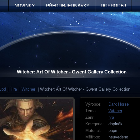
Novinky
Předobjednávky
Doprodej
Witcher: Art Of Witcher - Gwent Gallery Collection
vod
|
Hra
|
Witcher
| Witcher: Art Of Witcher - Gwent Gallery Collection
Výrobce:
Dark Horse
Téma:
Witcher
Žánr:
hra
Kategorie:
doplněk
Materiál:
papír
Měřítko:
neuvedeno