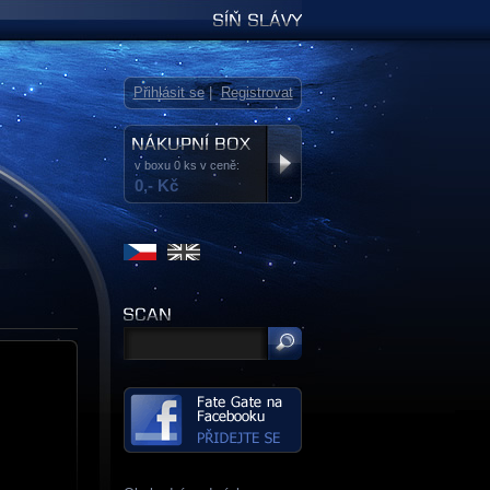
Síň slávy
Přihlásit se
|
Registrovat
v boxu 0 ks v ceně:
0,- Kč