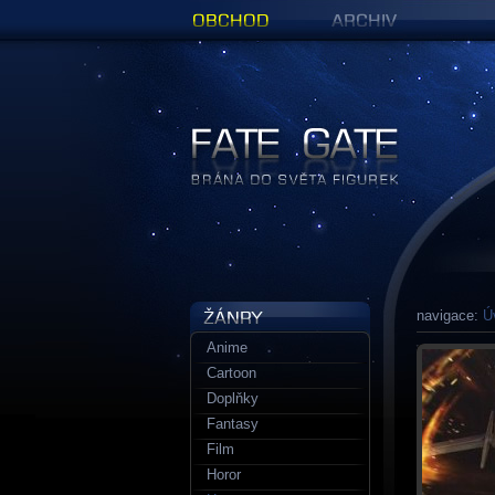
Obchod
Archiv
Figurky a sošky | Fate Gate
navigace:
Ú
Anime
Cartoon
Doplňky
Fantasy
Film
Horor