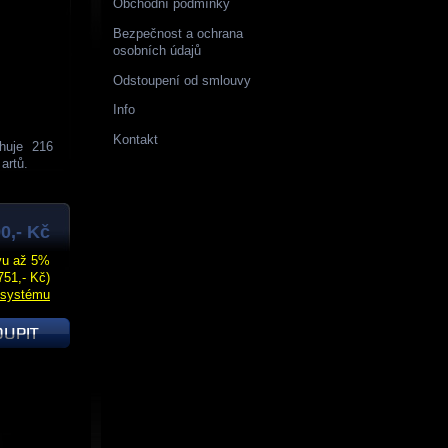
Obchodní podmínky
Bezpečnost a ochrana
osobních údajů
Odstoupení od smlouvy
Info
Kontakt
huje 216
artů.
0,- Kč
evu až 5%
751,- Kč)
 systému