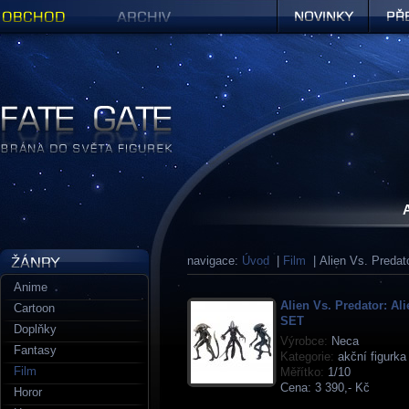
Obchod
Archiv
Novinky
Předob
Figurky a sošky | Fate Gate
navigace:
Úvod
|
Film
| Alien Vs. Predat
Anime
Alien Vs. Predator: Ali
Cartoon
SET
Doplňky
Výrobce:
Neca
Fantasy
Kategorie:
akční figurka
Film
Měřítko:
1/10
Cena:
3 390,- Kč
Horor