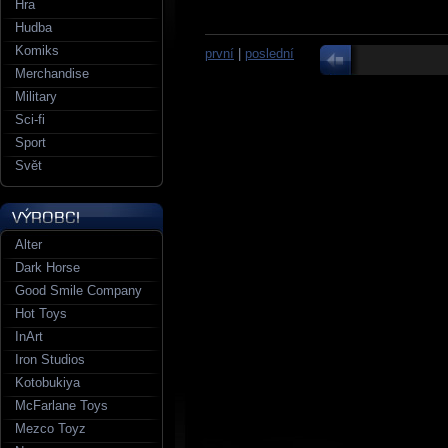
Hra
Hudba
Komiks
první
|
poslední
Merchandise
Military
Sci-fi
Sport
Svět
Alter
Dark Horse
Good Smile Company
Hot Toys
InArt
Iron Studios
Kotobukiya
McFarlane Toys
Mezco Toyz