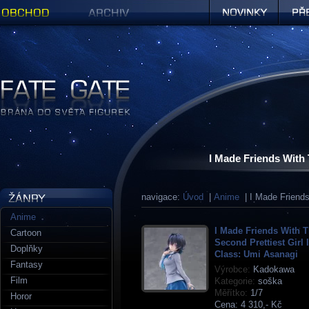
Obchod
Archiv
Novinky
Předob
Figurky a sošky | Fate Gate
I Made Friends With 
navigace:
Úvod
|
Anime
| I Made Friends
Anime
I Made Friends With 
Cartoon
Second Prettiest Girl 
Doplňky
Class: Umi Asanagi
Fantasy
Výrobce:
Kadokawa
Film
Kategorie:
soška
Měřítko:
1/7
Horor
Cena:
4 310,- Kč