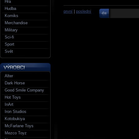
Hra
Hudba
první
|
poslední
Komiks
Merchandise
Military
Sci-fi
Sport
Svět
Alter
Dark Horse
Good Smile Company
Hot Toys
InArt
Iron Studios
Kotobukiya
McFarlane Toys
Mezco Toyz