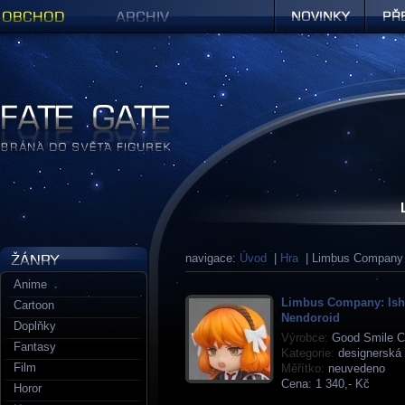
Obchod
Archiv
Novinky
Předob
Figurky a sošky | Fate Gate
navigace:
Úvod
|
Hra
| Limbus Company
Anime
Limbus Company: Is
Cartoon
Nendoroid
Doplňky
Výrobce:
Good Smile 
Fantasy
Kategorie:
designerská 
Film
Měřítko:
neuvedeno
Cena:
1 340,- Kč
Horor