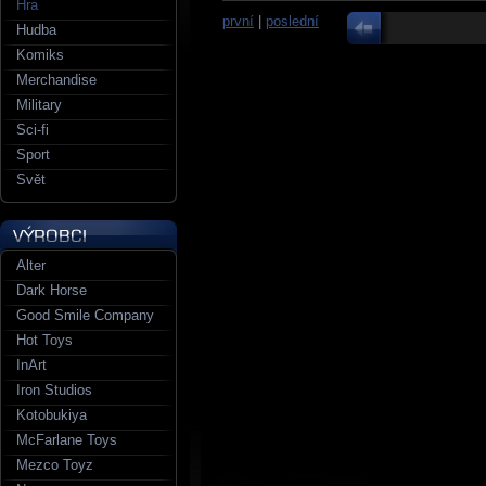
Hra
první
|
poslední
Hudba
Komiks
Merchandise
Military
Sci-fi
Sport
Svět
Alter
Dark Horse
Good Smile Company
Hot Toys
InArt
Iron Studios
Kotobukiya
McFarlane Toys
Mezco Toyz