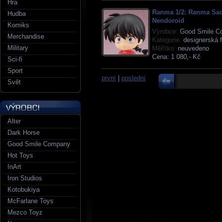
Hra
Ranma 1/2: Ranma Sa
Hudba
Nendoroid
Komiks
Výrobce:
Good Smile C
Merchandise
Kategorie:
designerská f
Military
Měřítko:
neuvedeno
Cena:
1 080,- Kč
Sci-fi
Sport
první
|
poslední
Svět
Alter
Dark Horse
Good Smile Company
Hot Toys
InArt
Iron Studios
Kotobukiya
McFarlane Toys
Mezco Toyz