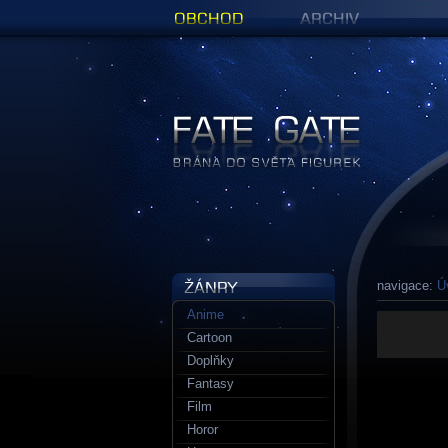
Obchod
Archiv
Figurky a sošky | Fate Gate
navigace:
Ú
Anime
Cartoon
Doplňky
Fantasy
Film
Horor