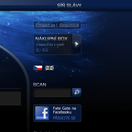
Síň slávy
Přihlásit se
|
Registrovat
v boxu 0 ks v ceně:
0,- Kč