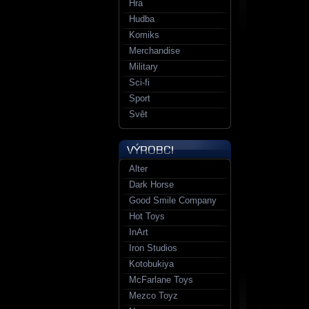
Hra
Hudba
Komiks
Merchandise
Military
Sci-fi
Sport
Svět
Alter
Dark Horse
Good Smile Company
Hot Toys
InArt
Iron Studios
Kotobukiya
McFarlane Toys
Mezco Toyz