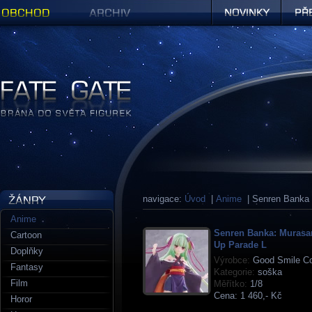
Obchod
Archiv
Novinky
Předob
Figurky a sošky | Fate Gate
navigace:
Úvod
|
Anime
| Senren Banka
Anime
Senren Banka: Muras
Cartoon
Up Parade L
Doplňky
Výrobce:
Good Smile C
Fantasy
Kategorie:
soška
Film
Měřítko:
1/8
Cena:
1 460,- Kč
Horor