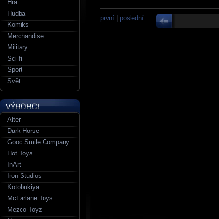
Hra
Hudba
první
|
poslední
Komiks
Merchandise
Military
Sci-fi
Sport
Svět
Alter
Dark Horse
Good Smile Company
Hot Toys
InArt
Iron Studios
Kotobukiya
McFarlane Toys
Mezco Toyz