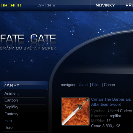
Obchod
Archiv
Novinky
Předob
Figurky a sošky | Fate Gate
navigace:
Úvod
|
Film
| Conan
Anime
Conan The Barbarian:
Cartoon
Atlantean Sword
Doplňky
Výrobce:
United Cutlery
Fantasy
Kategorie:
replika
Film
Měřítko:
1/1
Cena:
8 830,- Kč
Horor