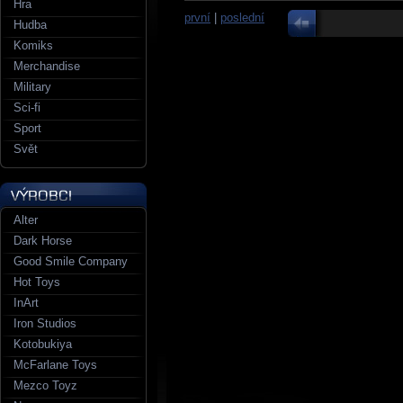
Hra
první
|
poslední
Hudba
Komiks
Merchandise
Military
Sci-fi
Sport
Svět
Alter
Dark Horse
Good Smile Company
Hot Toys
InArt
Iron Studios
Kotobukiya
McFarlane Toys
Mezco Toyz