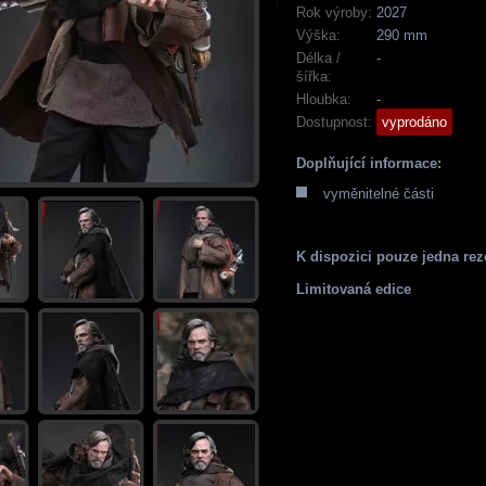
Rok výroby:
2027
Výška:
290 mm
Délka /
-
šířka:
Hloubka:
-
Dostupnost:
vyprodáno
Doplňující informace:
vyměnitelné části
K dispozici pouze jedna rez
Limitovaná edice