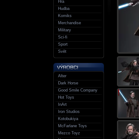
Hra
Hudba
Komiks
Merchandise
Military
Sci-fi
Sport
Svět
Alter
Dark Horse
Good Smile Company
Hot Toys
InArt
Iron Studios
Kotobukiya
McFarlane Toys
Mezco Toyz