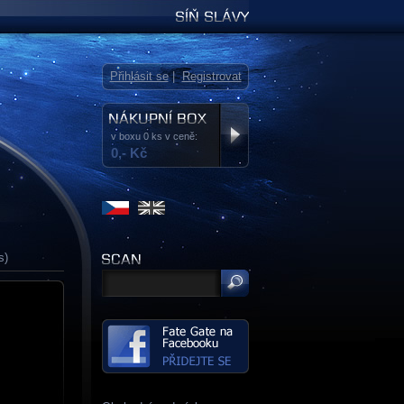
Síň slávy
Přihlásit se
|
Registrovat
v boxu 0 ks v ceně:
0,- Kč
s)