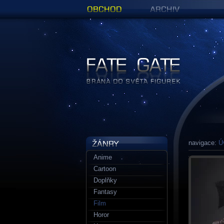
Obchod
Archiv
Figurky a sošky | Fate Gate
navigace:
Ú
Anime
Cartoon
Doplňky
Fantasy
Film
Horor