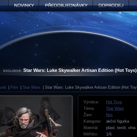
Novinky
Předobjednávky
Doprodej
Star Wars: Luke Skywalker Artisan Edition (Hot Toys)
EXCLUSIVE:
vod
|
Film
|
Star Wars
| Star Wars: Luke Skywalker Artisan Edition (Hot Toy
Výrobce:
Hot Toys
Téma:
Star Wars
Žánr:
film
Kategorie:
akční figurka
Materiál:
plast, textil, vlna
Měřítko:
1/6