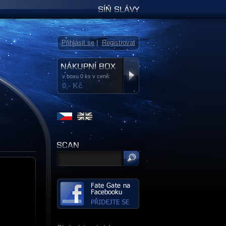
Síň slávy
Přihlásit se
|
Registrovat
v boxu 0 ks v ceně:
0,- Kč