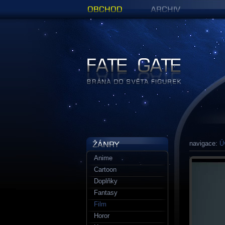
Obchod
Archiv
Figurky a sošky | Fate Gate
navigace:
Ú
Anime
Cartoon
Doplňky
Fantasy
Film
Horor