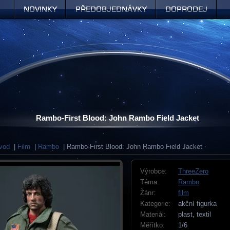
Novinky
Předobjednávky
Doprodej
Rambo-First Blood: John Rambo Field Jacket
vod
|
Film
|
Rambo
| Rambo-First Blood: John Rambo Field Jacket
Výrobce:
ThreeZero
Téma:
Rambo
Žánr:
film
Kategorie:
akční figurka
Materiál:
plast, textil
Měřítko:
1/6