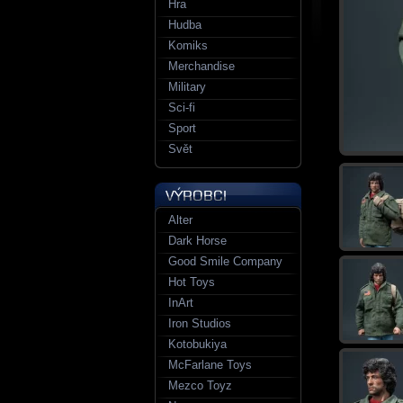
Hra
Hudba
Komiks
Merchandise
Military
Sci-fi
Sport
Svět
Alter
Dark Horse
Good Smile Company
Hot Toys
InArt
Iron Studios
Kotobukiya
McFarlane Toys
Mezco Toyz