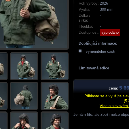
Rok výroby:
2026
Výška:
300 mm
Délka /
-
šířka:
Hloubka:
-
Dostupnost:
vyprodáno
Doplňující informace:
vyměnitelné části
Limitovaná edice
5 66
cena:
Přihlaste se a využijte sl
(5 
Více o slevovém
Je nám líto, ale zboží nelze obje