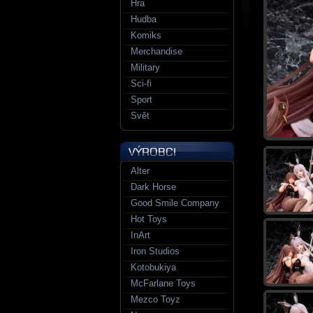
Hra
Hudba
Komiks
Merchandise
Military
Sci-fi
Sport
Svět
Alter
Dark Horse
Good Smile Company
Hot Toys
InArt
Iron Studios
Kotobukiya
McFarlane Toys
Mezco Toyz