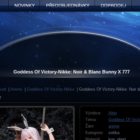
Novinky
Předobjednávky
Doprodej
Goddess Of Victory-Nikke: Noir & Blanc Bunny X 777
vod
|
Anime
|
Goddess Of Victory-Nikke
| Goddess Of Victory-Nikke: Noir 
7
Výrobce:
Alter
Téma:
Goddess Of Vict
Žánr:
anime
Kategorie:
soška
Materiál:
kov, plast