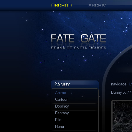
Obchod
Archiv
Figurky a sošky | Fate Gate
navigace:
Ú
Bunny X 77
Anime
Cartoon
Doplňky
Fantasy
Film
Horor