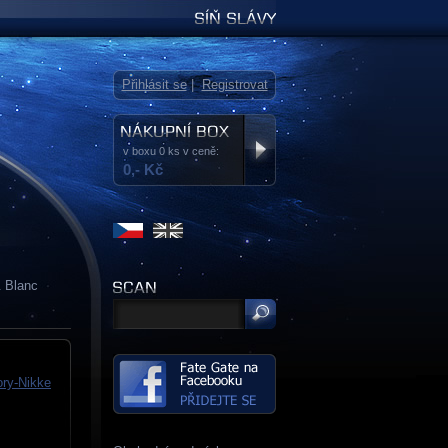
Síň slávy
Přihlásit se
|
Registrovat
v boxu 0 ks v ceně:
0,- Kč
& Blanc
ory-Nikke