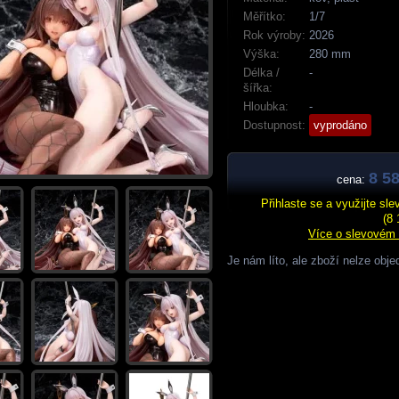
Měřítko:
1/7
Rok výroby:
2026
Výška:
280 mm
Délka /
-
šířka:
Hloubka:
-
Dostupnost:
vyprodáno
8 58
cena:
Přihlaste se a využijte sl
(8 
Více o slevovém
Je nám líto, ale zboží nelze obje