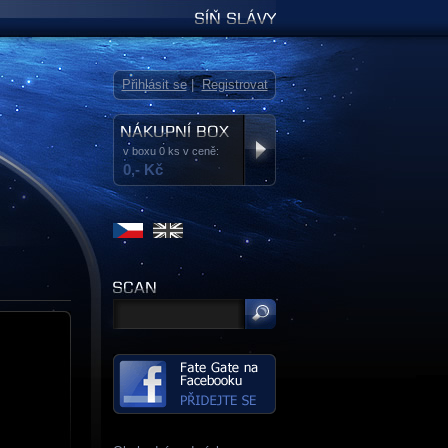
Síň slávy
Přihlásit se
|
Registrovat
v boxu 0 ks v ceně:
0,- Kč