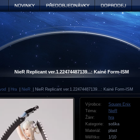
Novinky
Předobjednávky
Doprodej
NieR Replicant ver.1.22474487139...: Kainé Form-ISM
vod
|
Hra
|
NieR
| NieR Replicant ver.1.22474487139...: Kainé Form-ISM
Výrobce:
Square Enix
Téma:
NieR
Žánr:
hra
Kategorie:
soška
Materiál:
plast
Měřítko:
1/10