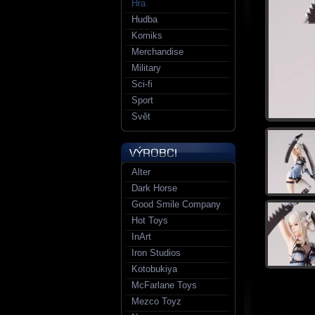
Hra
Hudba
Komiks
Merchandise
Military
Sci-fi
Sport
Svět
Alter
Dark Horse
Good Smile Company
Hot Toys
InArt
Iron Studios
Kotobukiya
McFarlane Toys
Mezco Toyz