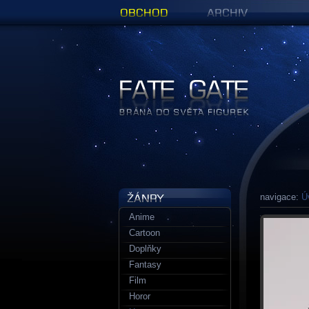
Obchod
Archiv
Figurky a sošky | Fate Gate
navigace:
Ú
Anime
Cartoon
Doplňky
Fantasy
Film
Horor