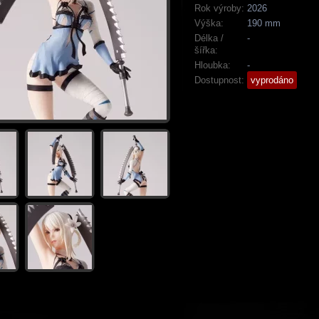
Rok výroby:
2026
Výška:
190 mm
Délka /
-
šířka:
Hloubka:
-
Dostupnost:
vyprodáno