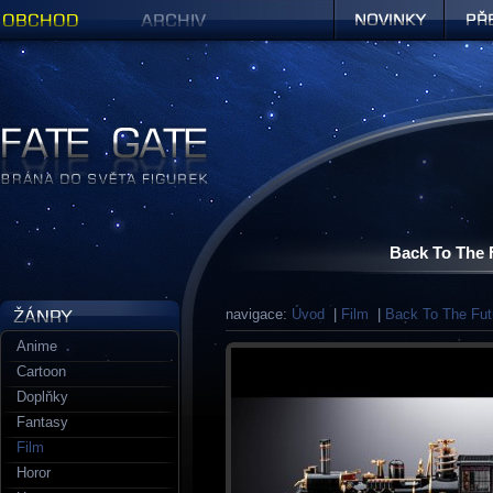
Obchod
Archiv
Novinky
Předob
Figurky a sošky | Fate Gate
Back To The 
navigace:
Úvod
|
Film
|
Back To The Fut
Anime
Cartoon
Doplňky
Fantasy
Film
Horor