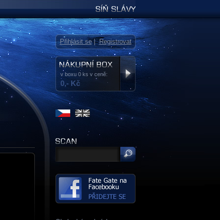
Síň slávy
Přihlásit se
|
Registrovat
v boxu 0 ks v ceně:
0,- Kč