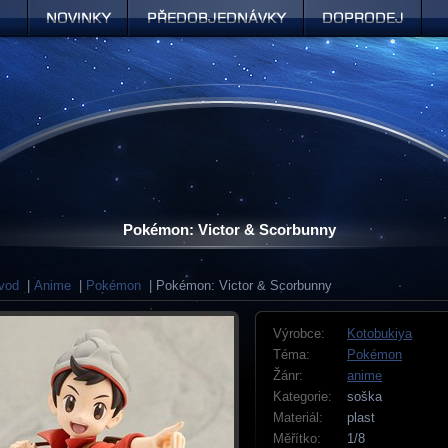
Novinky
Předobjednávky
Doprodej
Pokémon: Victor & Scorbunny
vod
|
Anime
|
Pokémon
| Pokémon: Victor & Scorbunny
Výrobce:
Kotobukiya
Téma:
Pokémon
Žánr:
anime
Kategorie:
soška
Materiál:
plast
Měřítko:
1/8