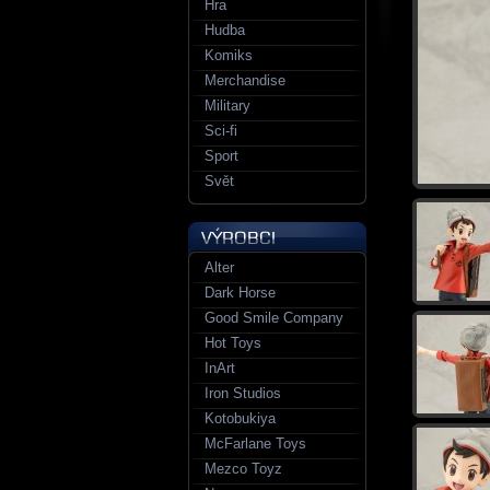
Hra
Hudba
Komiks
Merchandise
Military
Sci-fi
Sport
Svět
Alter
Dark Horse
Good Smile Company
Hot Toys
InArt
Iron Studios
Kotobukiya
McFarlane Toys
Mezco Toyz