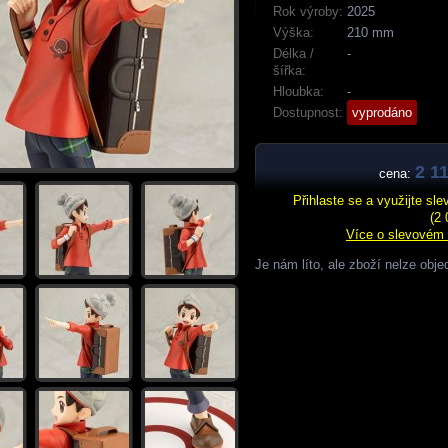
Rok výroby:
2025
Výška:
210 mm
Délka /
-
šířka:
Hloubka:
-
Dostupnost:
vyprodáno
2 1
cena:
Přihlaste se a využijte sl
(2 
Více o slevovém
Je nám líto, ale zboží nelze obje