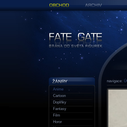
Obchod
Archiv
Figurky a sošky | Fate Gate
navigace:
Ú
Anime
Cartoon
Doplňky
Fantasy
Film
Horor