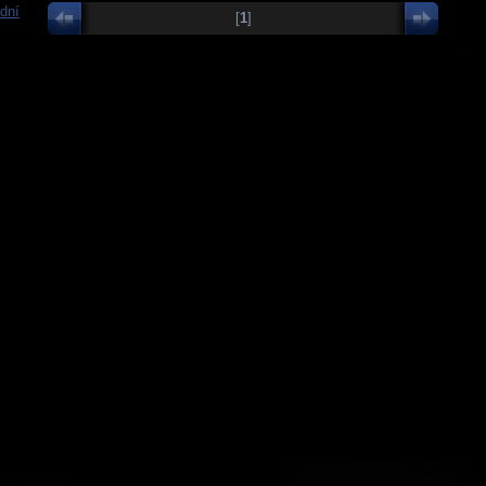
dní
[
1
]