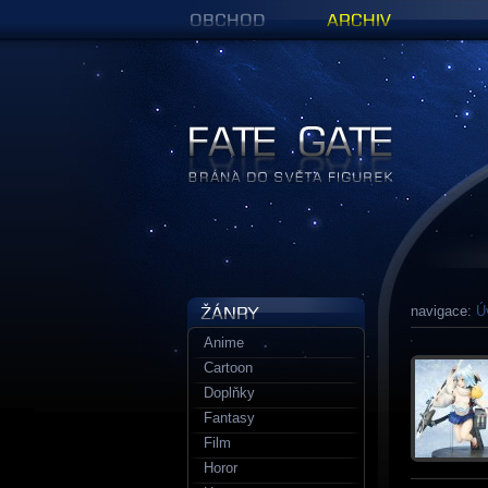
Obchod
Archiv
Figurky a sošky | Fate Gate
navigace:
Ú
Anime
Cartoon
Doplňky
Fantasy
Film
Horor