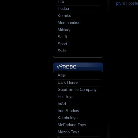
Hra
první
|
posle
Hudba
Komiks
Merchandise
Military
Sci-fi
Sport
Svět
Alter
Dark Horse
Good Smile Company
Hot Toys
InArt
Iron Studios
Kotobukiya
McFarlane Toys
Mezco Toyz