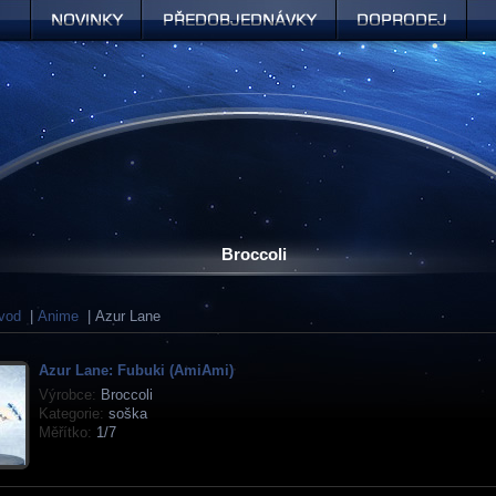
Novinky
Předobjednávky
Doprodej
Broccoli
vod
|
Anime
| Azur Lane
Azur Lane: Fubuki (AmiAmi)
Výrobce:
Broccoli
Kategorie:
soška
Měřítko:
1/7