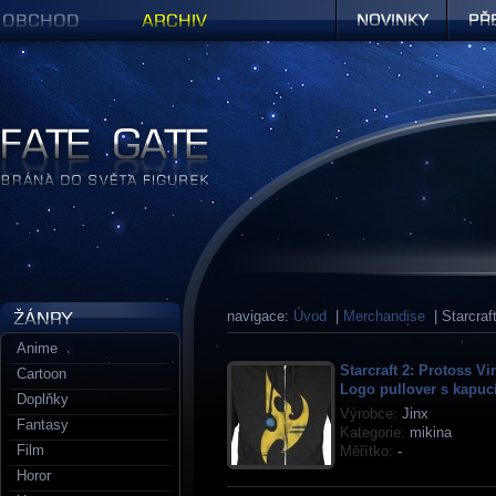
Obchod
Archiv
Novinky
Předob
Figurky a sošky | Fate Gate
navigace:
Úvod
|
Merchandise
| Starcraf
Anime
Starcraft 2: Protoss Vi
Cartoon
Logo pullover s kapuc
Doplňky
Výrobce:
Jinx
Fantasy
Kategorie:
mikina
Film
Měřítko:
-
Horor