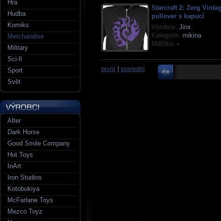
Hra
Starcraft 2: Zerg Vint
Hudba
pullover s kapucí
Komiks
Výrobce:
Jinx
Kategorie:
mikina
Merchandise
Měřítko:
-
Military
Sci-fi
první
|
poslední
Sport
Svět
Alter
Dark Horse
Good Smile Company
Hot Toys
InArt
Iron Studios
Kotobukiya
McFarlane Toys
Mezco Toyz