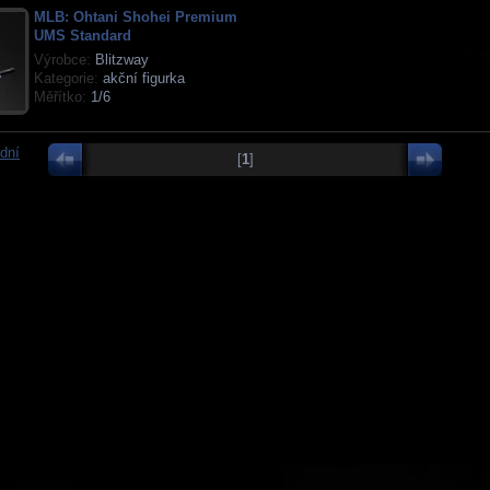
MLB: Ohtani Shohei Premium
UMS Standard
Výrobce:
Blitzway
Kategorie:
akční figurka
Měřítko:
1/6
dní
[
1
]