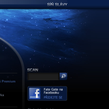
Síň slávy
i Premium
rka