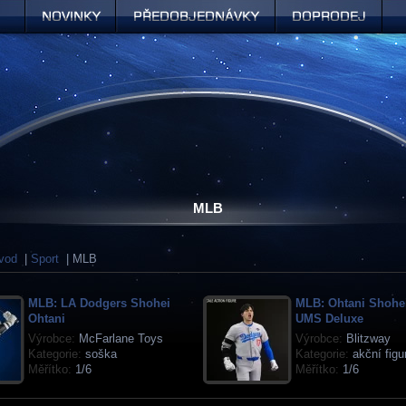
Novinky
Předobjednávky
Doprodej
MLB
vod
|
Sport
| MLB
MLB: LA Dodgers Shohei
MLB: Ohtani Shohe
Ohtani
UMS Deluxe
Výrobce:
McFarlane Toys
Výrobce:
Blitzway
Kategorie:
soška
Kategorie:
akční figu
Měřítko:
1/6
Měřítko:
1/6