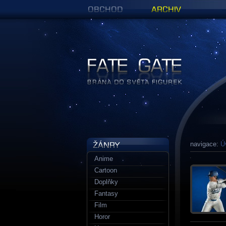
Obchod
Archiv
Figurky a sošky | Fate Gate
navigace:
Ú
Anime
Cartoon
Doplňky
Fantasy
Film
Horor