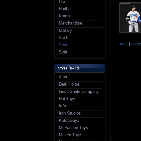
Hra
Hudba
Komiks
Merchandise
Military
Sci-fi
první
|
posle
Sport
Svět
Alter
Dark Horse
Good Smile Company
Hot Toys
InArt
Iron Studios
Kotobukiya
McFarlane Toys
Mezco Toyz