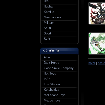
Hra
Hudba
Komiks
Merchandise
Military
Sci-fi
Sport
Svět
Alter
Dark Horse
první
|
posle
Good Smile Company
Hot Toys
InArt
Iron Studios
Kotobukiya
McFarlane Toys
Mezco Toyz