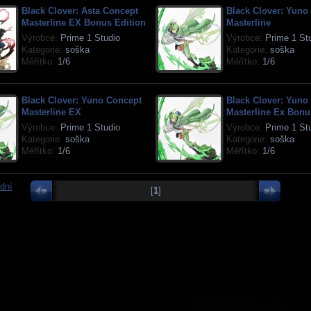
Black Clover: Asta Concept
Black Clover: Yuno
Masterline EX Bonus Edition
Masterline
Výrobce:
Prime 1 Studio
Výrobce:
Prime 1 St
Kategorie:
soška
Kategorie:
soška
Měřítko:
1/6
Měřítko:
1/6
Black Clover: Yuno Concept
Black Clover: Yuno
Masterline EX
Masterline Ex Bonu
Výrobce:
Prime 1 Studio
Výrobce:
Prime 1 St
Kategorie:
soška
Kategorie:
soška
Měřítko:
1/6
Měřítko:
1/6
dní
[
1
]