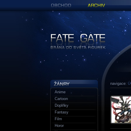
Obchod
Archiv
Figurky a sošky | Fate Gate
navigace:
Ú
Anime
Cartoon
Doplňky
Fantasy
Film
Horor