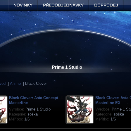
Novinky
Předobjednávky
Doprodej
Prime 1 Studio
vod
|
Anime
| Black Clover
Black Clover: Asta Concept
Black Clover: Asta
Masterline
Masterline EX
Výrobce:
Prime 1 Studio
Výrobce:
Prime 1 St
Kategorie:
soška
Kategorie:
soška
Měřítko:
1/6
Měřítko:
1/6