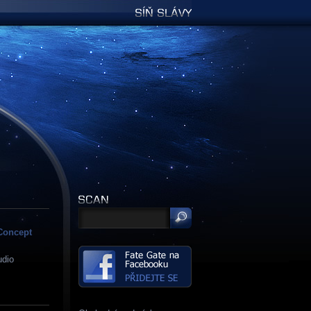
Síň slávy
 Concept
udio