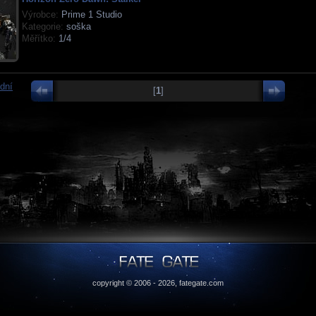
Výrobce:
Prime 1 Studio
Kategorie:
soška
Měřítko:
1/4
dní
[
1
]
copyright © 2006 - 2026,
fategate.com