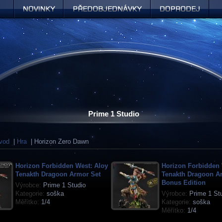
Novinky
Předobjednávky
Doprodej
Prime 1 Studio
vod
|
Hra
| Horizon Zero Dawn
Horizon Forbidden West: Aloy
Horizon Forbidden 
Tenakth Dragoon Armor Set
Tenakth Dragoon A
Bonus Edition
Výrobce:
Prime 1 Studio
Kategorie:
soška
Výrobce:
Prime 1 St
Měřítko:
1/4
Kategorie:
soška
Měřítko:
1/4