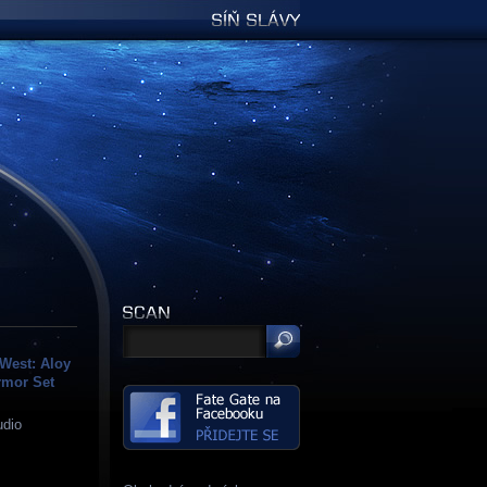
Síň slávy
West: Aloy
rmor Set
udio