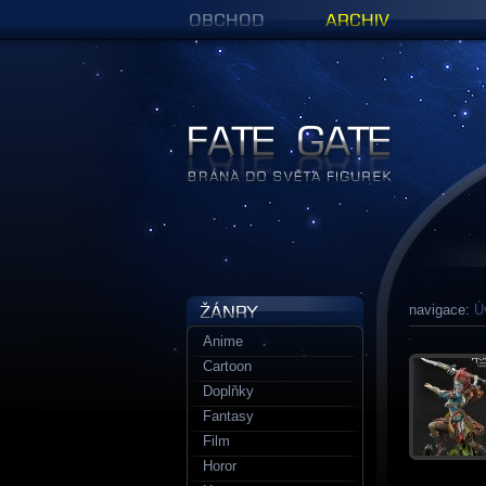
Obchod
Archiv
Figurky a sošky | Fate Gate
navigace:
Ú
Anime
Cartoon
Doplňky
Fantasy
Film
Horor