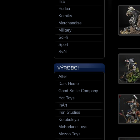
Hra
Hudba
Komiks
Merchandise
Military
Sci-fi
Sport
Svět
Alter
Dark Horse
Good Smile Company
Hot Toys
InArt
Iron Studios
Kotobukiya
McFarlane Toys
Mezco Toyz