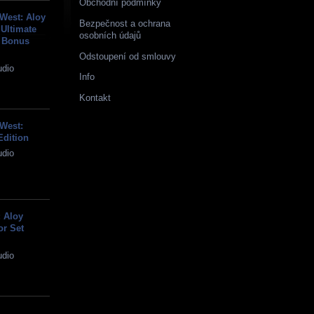
Obchodní podmínky
West: Aloy
Bezpečnost a ochrana
 Ultimate
osobních údajů
e Bonus
Odstoupení od smlouvy
udio
Info
Kontakt
West:
Edition
udio
 Aloy
or Set
udio