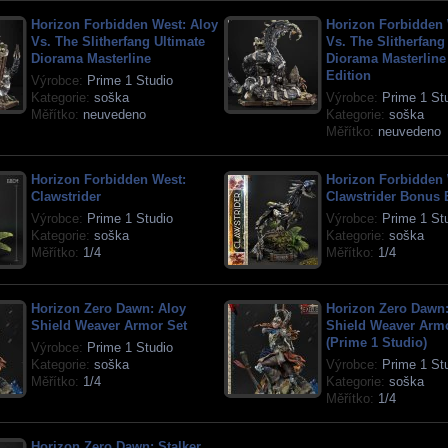
Horizon Forbidden West: Aloy
Horizon Forbidden 
Vs. The Slitherfang Ultimate
Vs. The Slitherfang
Diorama Masterline
Diorama Masterlin
Edition
Výrobce:
Prime 1 Studio
Kategorie:
soška
Výrobce:
Prime 1 St
Měřítko:
neuvedeno
Kategorie:
soška
Měřítko:
neuvedeno
Horizon Forbidden West:
Horizon Forbidden 
Clawstrider
Clawstrider Bonus 
Výrobce:
Prime 1 Studio
Výrobce:
Prime 1 St
Kategorie:
soška
Kategorie:
soška
Měřítko:
1/4
Měřítko:
1/4
Horizon Zero Dawn: Aloy
Horizon Zero Dawn:
Shield Weaver Armor Set
Shield Weaver Arm
(Prime 1 Studio)
Výrobce:
Prime 1 Studio
Kategorie:
soška
Výrobce:
Prime 1 St
Měřítko:
1/4
Kategorie:
soška
Měřítko:
1/4
Horizon Zero Dawn: Stalker