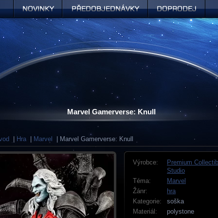
Novinky
Předobjednávky
Doprodej
Marvel Gamerverse: Knull
vod
|
Hra
|
Marvel
| Marvel Gamerverse: Knull
Výrobce:
Premium Collectib
Studio
Téma:
Marvel
Žánr:
hra
Kategorie:
soška
Materiál:
polystone