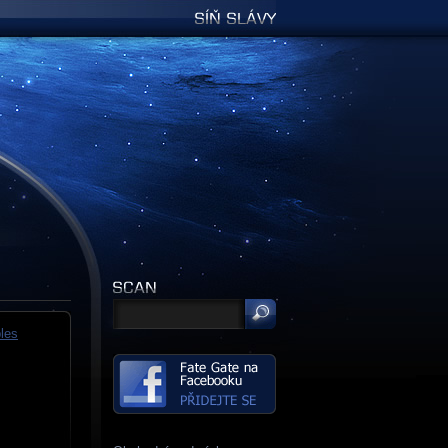
Síň slávy
les