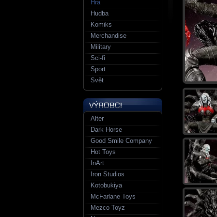
Hra
Hudba
Komiks
Merchandise
Military
Sci-fi
Sport
Svět
Alter
Dark Horse
Good Smile Company
Hot Toys
InArt
Iron Studios
Kotobukiya
McFarlane Toys
Mezco Toyz