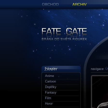
Obchod
Archiv
Figurky a sošky | Fate Gate
navigace:
Ú
Anime
Cartoon
Doplňky
Fantasy
Film
Horor