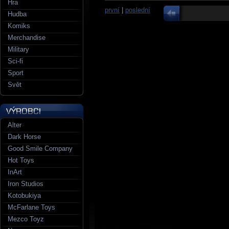
Hra
první
|
poslední
Hudba
Komiks
Merchandise
Military
Sci-fi
Sport
Svět
Alter
Dark Horse
Good Smile Company
Hot Toys
InArt
Iron Studios
Kotobukiya
McFarlane Toys
Mezco Toyz