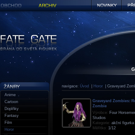
Obchod
Archiv
Novinky
Předob
Figurky a sošky | Fate Gate
G
navigace:
Úvod
|
Horor
| Graveyard Zom
Anime
Graveyard Zombies: R
Cartoon
Zombie
Doplňky
Výrobce:
Four Horseme
Fantasy
Studios
Film
Kategorie:
akční figurka
Měřítko:
1/12
Horor